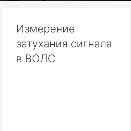
Измерение
затухания сигнала
в ВОЛС
Измерение
затухания
сигнала
в
ВОЛС