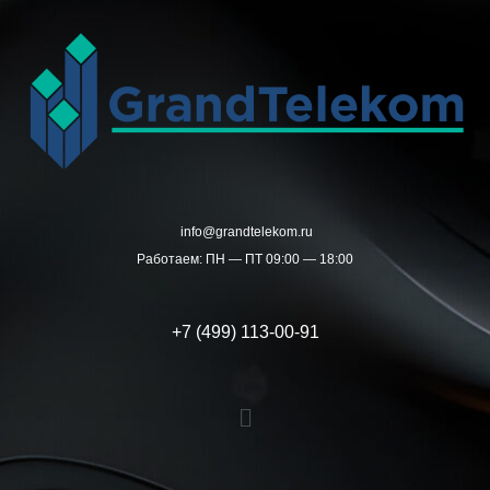
Перейти
к
содержимому
info@grandtelekom.ru
Работаем: ПН — ПТ 09:00 — 18:00
+7 (499) 113-00-91
Меню