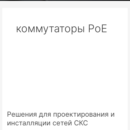
коммутаторы PoE
Решения
для
проектирования
и
инсталляции
сетей
СКС
Решения для проектирования и
инсталляции сетей СКС