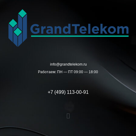
Перейти
к
содержимому
info@grandtelekom.ru
Работаем: ПН — ПТ 09:00 — 18:00
+7 (499) 113-00-91
Меню