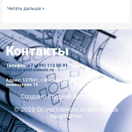
Читать дальше »
Контакты
Телефон:
+7 (499) 113 00 91
Почта:
info@grandtelekom.ru
Адрес: 127591, г.Москва, ул, Дубнинская, дом 83,
помещение 15
Создано студией proseomaster
© 2019 GrandTelekom.ru Все права
защищены