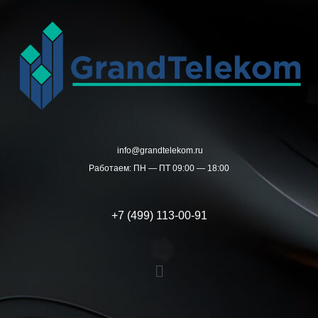
Перейти
к
содержимому
info@grandtelekom.ru
Работаем: ПН — ПТ 09:00 — 18:00
+7 (499) 113-00-91
Меню