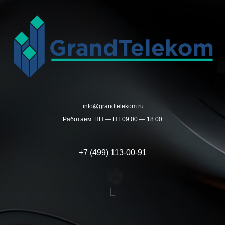
Перейти
к
содержимому
info@grandtelekom.ru
Работаем: ПН — ПТ 09:00 — 18:00
+7 (499) 113-00-91
Меню