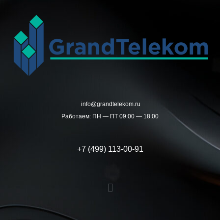
Перейти
к
содержимому
info@grandtelekom.ru
Работаем: ПН — ПТ 09:00 — 18:00
+7 (499) 113-00-91
Меню